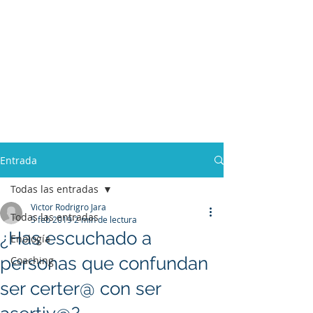
Entrada
Todas las entradas
Victor Rodrigro Jara
Todas las entradas
5 feb 2019
2 min de lectura
¿Has escuchado a
Enología
personas que confundan
Coaching
ser certer@ con ser